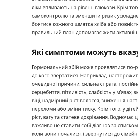
ліки впливають на рівень глюкози. Крім тог
самоконтролю та зменшити ризик ускладнен
боятися кожного шматка хліба або повніст
правильний план допомагає жити активніше,
Які симптоми можуть вказ
Гормональний збій може проявлятися по-рі
до кого звертатися. Наприклад, насторожит
очевидної причини, сильна спрага, постійна
серцебиття, пітливість, слабкість у м’язах,
віці, надмірний ріст волосся, зниження настр
переломи або зміни тиску. Крім того, у ді
ріст, вагу та статеве дозрівання. Водночас
важливо не ставити собі діагноз за списком
коли вони почалися, і звернутися до сімейн