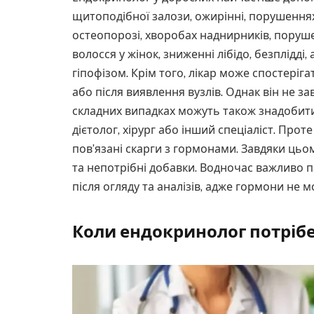
щитоподібної залози, ожирінні, порушеннях
остеопорозі, хворобах наднирників, поруш
волосся у жінок, зниженні лібідо, безплідді,
гіпофізом. Крім того, лікар може спостеріг
або після виявлення вузлів. Однак він не за
складних випадках можуть також знадобитися
дієтолог, хірург або інший спеціаліст. Прот
пов’язані скарги з гормонами. Завдяки цьо
та непотрібні добавки. Водночас важливо 
після огляду та аналізів, адже гормони не
Коли ендокринолог потрібе