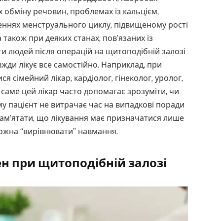
 обміну речовин, проблемах із кальцієм,
еннях менструального циклу, підвищеному рості
 а також при деяких станах, пов’язаних із
ати людей після операцій на щитоподібній залозі
вжди лікує все самостійно. Наприклад, при
 сімейний лікар, кардіолог, гінеколог, уролог,
е саме цей лікар часто допомагає зрозуміти, чи
му пацієнт не витрачає час на випадкові поради
пам’ятати, що лікування має призначатися лише
 можна “вирівнювати” навмання.
н при щитоподібній залозі