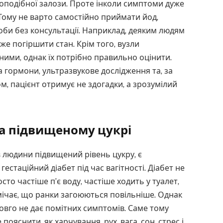
подібної залози. Проте інколи симптоми дуже
 Тому не варто самостійно приймати йод,
оби без консультації. Наприклад, деяким людям
же погіршити стан. Крім того, вузли
ими, однак їх потрібно правильно оцінити.
 гормони, ультразвукове дослідження та, за
м, пацієнт отримує не здогадки, а зрозумілий
та підвищеному цукрі
в людини підвищений рівень цукру, є
 гестаційний діабет під час вагітності. Діабет не
то частіше п’є воду, частіше ходить у туалет,
ічає, що ранки загоюються повільніше. Однак
овго не дає помітних симптомів. Саме тому
ояснити, як харчування, рух, вага, сон, стрес і