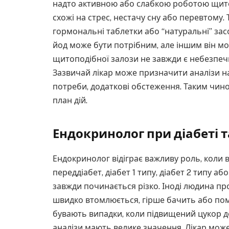
надто активною або слабкою роботою щито
схожі на стрес, нестачу сну або перевтому.
гормональні таблетки або “натуральні” зас
йод може бути потрібним, але іншим він мо
щитоподібної залози не завжди є небезпечн
Зазвичай лікар може призначити аналізи на
потреби, додаткові обстеження. Таким чино
план дій.
Ендокринолог при діабеті 
Ендокринолог відіграє важливу роль, коли 
переддіабет, діабет 1 типу, діабет 2 типу або
завжди починається різко. Іноді людина прос
швидко втомлюється, гірше бачить або пом
бувають випадки, коли підвищений цукор д
аналізи мають велике значення. Лікар може п