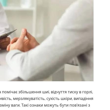
помічає збільшення шиї, відчуття тиску в горлі,
ивість, мерзлякуватість, сухість шкіри, випадіння
міну ваги. Такі ознаки можуть бути пов’язані з