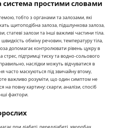
а система простими словами
мою, тобто з органами та залозами, які
жать щитоподібна залоза, підшлункова залоза,
, статеві залози та інші важливі частини тіла.
швидкість обміну речовин, температуру тіла,
лоза допомагає контролювати рівень цукру в
на стрес, підтримці тиску та водно-сольового
правильно, наслідки можуть відчуватися в
ня часто маскуються під звичайну втому,
роте важливо розуміти, що один симптом не
я на повну картину: скарги, аналізи, спосіб
інші фактори.
орослих
гає при діабеті, переддіабеті, хворобах