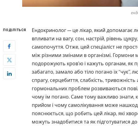
енд
Ендокринолог — це лікар, який допомагає 
ПОДІЛІТЬСЯ
впливати на вагу, сон, настрій, рівень цукру,
самопочуття. Отже, цей спеціаліст не прост
між різними змінами в організмі. Гормони м
подорожують кров’ю і кажуть органам, як 
забагато, замало або тіло погано їх “чує”, л
спрагу, серцебиття, слабкість, тривожність 
гормональних проблем розвиваються повіль
чому їм погано. Саме тому важливо знати, к
прийом і чому самолікування може нашкоди
пояснюється, що робить цей лікар, які хвор
можуть знадобитися та як підготуватися до к