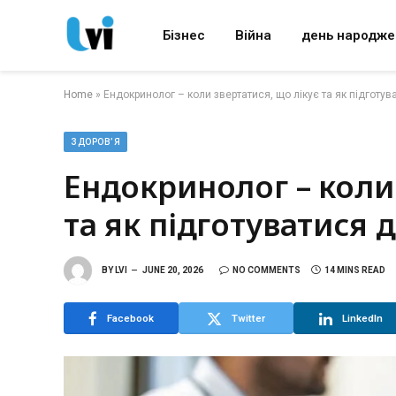
Бізнес
Війна
день народже
Home
»
Ендокринолог – коли звертатися, що лікує та як підготу
ЗДОРОВ’Я
Ендокринолог – коли 
та як підготуватися
BY
LVI
JUNE 20, 2026
NO COMMENTS
14 MINS READ
Facebook
Twitter
LinkedIn