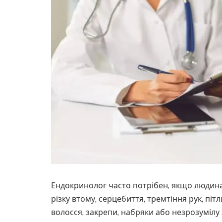
Ендокринолог часто потрібен, якщо людина 
різку втому, серцебиття, тремтіння рук, пітл
волосся, закрепи, набряки або незрозумілу з