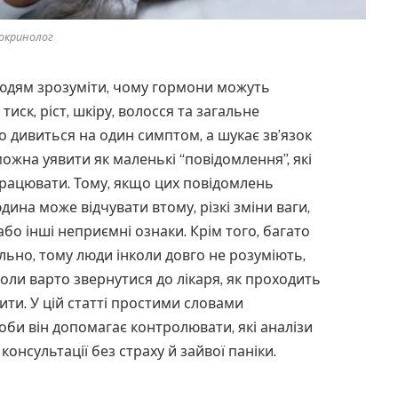
окринолог
людям зрозуміти, чому гормони можуть
 тиск, ріст, шкіру, волосся та загальне
о дивиться на один симптом, а шукає зв’язок
ожна уявити як маленькі “повідомлення”, які
працювати. Тому, якщо цих повідомлень
юдина може відчувати втому, різкі зміни ваги,
або інші неприємні ознаки. Крім того, багато
но, тому люди інколи довго не розуміють,
оли варто звернутися до лікаря, як проходить
ти. У цій статті простими словами
оби він допомагає контролювати, які аналізи
онсультації без страху й зайвої паніки.