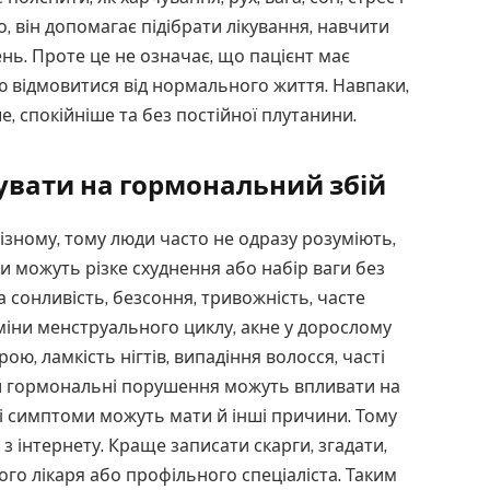
о, він допомагає підібрати лікування, навчити
ь. Проте це не означає, що пацієнт має
ю відмовитися від нормального життя. Навпаки,
 спокійніше та без постійної плутанини.
увати на гормональний збій
зному, тому люди часто не одразу розуміють,
и можуть різке схуднення або набір ваги без
 сонливість, безсоння, тривожність, часте
 зміни менструального циклу, акне у дорослому
ою, ламкість нігтів, випадіння волосся, часті
тей гормональні порушення можуть впливати на
 ці симптоми можуть мати й інші причини. Тому
 з інтернету. Краще записати скарги, згадати,
ого лікаря або профільного спеціаліста. Таким