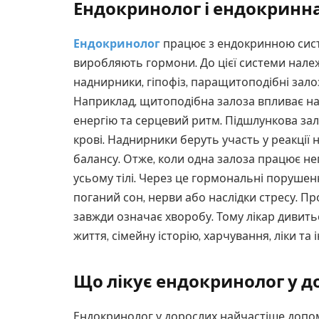
Ендокринолог і ендокринн
Ендокринолог
працює з ендокринною систе
виробляють гормони. До цієї системи нале
наднирники, гіпофіз, паращитоподібні залози
Наприклад, щитоподібна залоза впливає на 
енергію та серцевий ритм. Підшлункова за
крові. Наднирники беруть участь у реакції 
балансу. Отже, коли одна залоза працює не
усьому тілі. Через це гормональні порушен
поганий сон, нерви або наслідки стресу. П
завжди означає хворобу. Тому лікар дивитьс
життя, сімейну історію, харчування, ліки та 
Що лікує ендокринолог у д
Ендокринолог у дорослих найчастіше допома