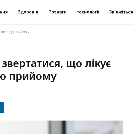
ння
Здоров’я
Розваги
технології
Зв’яжіться
ватися до прийому
звертатися, що лікує
 до прийому