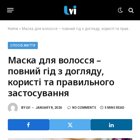
Home
»
Маска для волосся – повний гід з догляду, користі та правильного застосування
СПОСІБ ЖИТТЯ
Маска для волосся –
повний гід з догляду,
користі та правильного
застосування
BY
LVI
JANUARY 8, 2026
NO COMMENTS
5 MINS READ