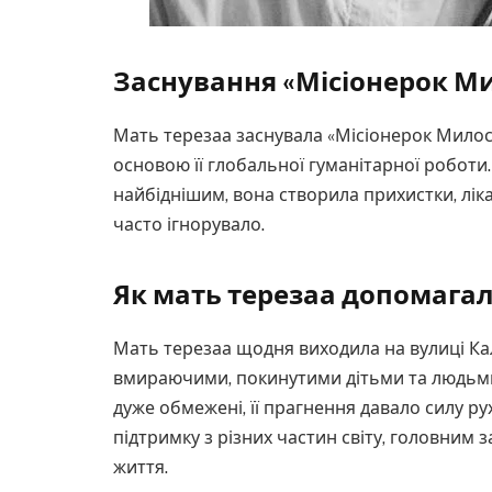
Заснування «Місіонерок М
Мать терезаа заснувала «Місіонерок Милосер
основою її глобальної гуманітарної роботи
найбіднішим, вона створила прихистки, ліка
часто ігнорувало.
Як мать терезаа допомага
Мать терезаа щодня виходила на вулиці Ка
вмираючими, покинутими дітьми та людьми 
дуже обмежені, її прагнення давало силу ру
підтримку з різних частин світу, головним
життя.