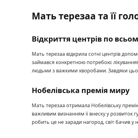
Мать терезаа та її го
Відкриття центрів по всьом
Мать терезаа відкрила сотні центрів допомо
займався конкретною потребою: лікуванням
людьми з важкими хворобами. Завдяки цьо
Нобелівська премія миру
Мать терезаа отримала Нобелівську премію 
важливим визнанням її внеску у розвиток г
робить це не заради нагород, світ бачив у