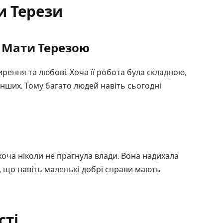
и Терези
 Мати Терезою
рення та любові. Хоча її робота була складною,
нших. Тому багато людей навіть сьогодні
хоча ніколи не прагнула влади. Вона надихала
 що навіть маленькі добрі справи мають
сті