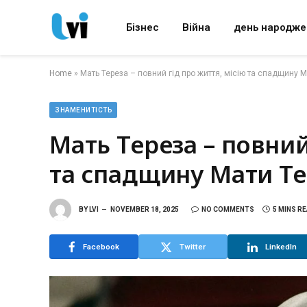
Бізнес
Війна
день народже
Home
»
Мать Тереза – повний гід про життя, місію та спадщину 
ЗНАМЕНИТІСТЬ
Мать Тереза – повний
та спадщину Мати Т
BY
LVI
NOVEMBER 18, 2025
NO COMMENTS
5 MINS R
Facebook
Twitter
LinkedIn