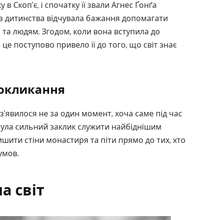
в Скоп’є, і спочатку її звали Агнес Ґонґа
а з дитинства відчувала бажання допомагати
 та людям. Згодом, коли вона вступила до
 це поступово привело її до того, що світ знає
покликання
з’явилося не за один момент, хоча саме під час
чула сильний заклик служити найбіднішим
ишити стіни монастиря та піти прямо до тих, хто
умов.
а світ