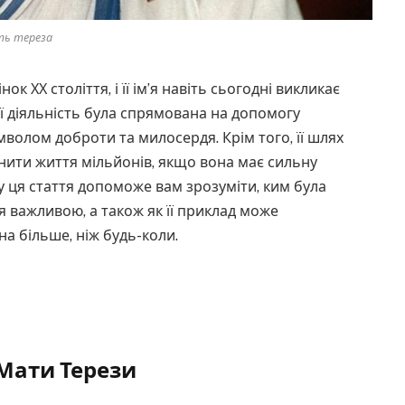
ь тереза
к ХХ століття, і її ім’я навіть сьогодні викликає
її діяльність була спрямована на допомогу
волом доброти та милосердя. Крім того, її шлях
нити життя мільйонів, якщо вона має сильну
у ця стаття допоможе вам зрозуміти, ким була
я важливою, а також як її приклад може
на більше, ніж будь-коли.
Мати Терези