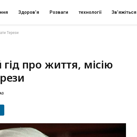
ння
Здоров’я
Розваги
технології
Зв’яжіться
Мати Терези
 гід про життя, місію
ерези
EAD