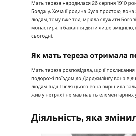
Мать тереза народилася 26 серпня 1910 року 
Бояджіу. Хоча її родина була простою, вон
людям, тому вже тоді мріяла служити Богові
монастиря, її бажання діяти лише зміцніло, і
сьогодні.
Як мать тереза отримала 
Мать тереза розповідала, що її покликання 
подорожі поїздом до Дарджилінґу вона від
людям Індії. Після цього вона вирішила зал
жив у нетрях і не мав навіть елементарних 
Діяльність, яка змінил