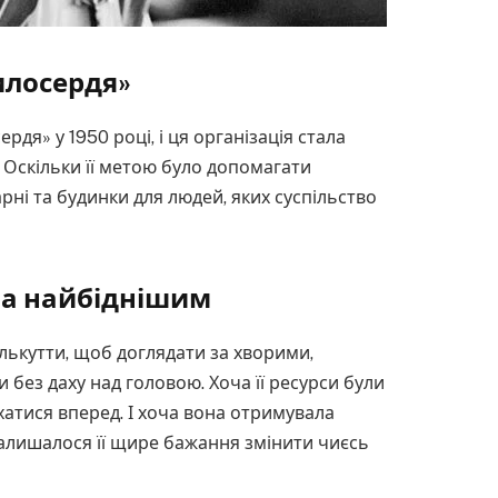
илосердя»
дя» у 1950 році, і ця організація стала
. Оскільки її метою було допомагати
рні та будинки для людей, яких суспільство
ла найбіднішим
лькутти, щоб доглядати за хворими,
без даху над головою. Хоча її ресурси були
хатися вперед. І хоча вона отримувала
 залишалося її щире бажання змінити чиєсь