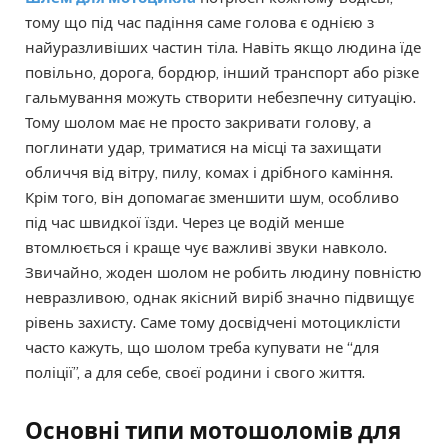
тому що під час падіння саме голова є однією з
найуразливіших частин тіла. Навіть якщо людина їде
повільно, дорога, бордюр, інший транспорт або різке
гальмування можуть створити небезпечну ситуацію.
Тому шолом має не просто закривати голову, а
поглинати удар, триматися на місці та захищати
обличчя від вітру, пилу, комах і дрібного каміння.
Крім того, він допомагає зменшити шум, особливо
під час швидкої їзди. Через це водій менше
втомлюється і краще чує важливі звуки навколо.
Звичайно, жоден шолом не робить людину повністю
невразливою, однак якісний виріб значно підвищує
рівень захисту. Саме тому досвідчені мотоциклісти
часто кажуть, що шолом треба купувати не “для
поліції”, а для себе, своєї родини і свого життя.
Основні типи мотошоломів для