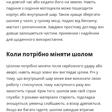
на довгий час або кидати його на землю. Навіть
падіння з сидіння мотоцикла може пошкодити
корпус або внутрішній шар. Також краще зберігати
шолом у чохлі, у сухому місці, подалі від бензину,
мастил і розчинників. Завдяки простому догляду він
довше залишається чистим, приємним і надійним
для щоденного використання.
Коли потрібно міняти шолом
Шолом потрібно міняти після серйозного удару або
аварії, навіть якщо зовні він виглядає цілим. Річ у
тому, що внутрішній шар може вже виконати свою
роботу і стиснутися, тому наступного разу він
захистить гірше. Крім того, шолом має свій строк
служби. З роками матеріали старіють, підкладка
зношується, ремінці слабшають, а візор дряпається.
Якщо ви багато їздите, шолом швидше втрачає