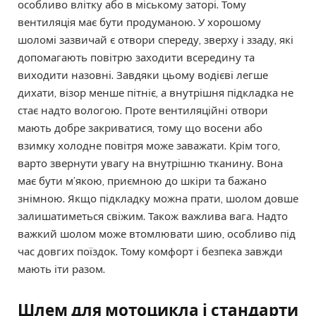
особливо влітку або в міському заторі. Тому
вентиляція має бути продуманою. У хорошому
шоломі зазвичай є отвори спереду, зверху і ззаду, які
допомагають повітрю заходити всередину та
виходити назовні. Завдяки цьому водієві легше
дихати, візор менше пітніє, а внутрішня підкладка не
стає надто вологою. Проте вентиляційні отвори
мають добре закриватися, тому що восени або
взимку холодне повітря може заважати. Крім того,
варто звернути увагу на внутрішню тканину. Вона
має бути м’якою, приємною до шкіри та бажано
знімною. Якщо підкладку можна прати, шолом довше
залишатиметься свіжим. Також важлива вага. Надто
важкий шолом може втомлювати шию, особливо під
час довгих поїздок. Тому комфорт і безпека завжди
мають іти разом.
Шлем для мотоцикла і стандарти