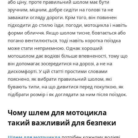
або ціну, проте правильний шолом має бути
зручним, міцним, добре сидіти на голові та не
заважати огляду дороги. Крім того, він повинен
підходити до стилю їзди, погоди, мотоцикла і навіть
форми обличчя. Якщо шолом тисне, бовтається або
погано вентилюється, тоді навіть коротка поїздка
може стати неприємною. Однак хороший
мотошолом дає водієві більше впевненості, тому що
він допомагає зосередитися на дорозі, а не на
дискомфорті. У цій статті простими словами
пояснено, як вибрати правильний шолом, які
бувають типи, на що дивитися перед покупкою, як
підібрати розмір і як доглядати за ним після поїздок.
Чому шлем для мотоцикла
такий важливий для безпеки
Шлем для мотоцикла
потрібен кожному водієві,