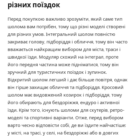
різних поїздок
Перед покупкою важливо зрозуміти, який саме тип
шолома вам потрібен, тому що різні моделі створені
для різних умов. Інтегральний шолом повністю
закриває голову, підборіддя і обличчя, тому він часто
вважається найкращим вибором для міста, траси і
швидкої їзди. Модуляр схожий на інтеграл, проте
його передня частина може підніматися, тому він
зручний для туристичних поїздок і зупинок.
Відкритий шолом легший і дає більше повітря, однак
він гірше захищає обличчя та підборіддя. Кросовий
шолом має видовжений козирок і підборіддя, тому
його обирають для бездоріжжя, ендуро і активної
їзди. Крім того, існують шоломи для скутерів, ретро-
моделі та спортивні варіанти. Отже, перед вибором
варто чесно відповісти собі, де ви їздите найчастіше:
у місті, на трасі, у селі, на бездоріжжі або в довгих