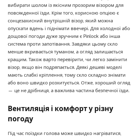
вибирати шолом із якісним прозорим візором для
повсякденної їзди. Крім того, корисною опцією є
сонцезахисний внутрішній візор, який можна
опускати вдень і піднімати ввечері. Для холодної або
дощової погоди дуже зручним є Pinlock або інша
система проти запотівання. Завдяки цьому скло
менше вкривається туманом, а огляд залишається
кращим. Також варто перевірити, чи легко замінити
візор, якщо він подряпається. Деякі дешеві моделі
мають слабкі кріплення, тому скло складно знімати
або воно швидко розхитується. Отже, хороший огляд
— це не дрібниця, а важлива частина безпечної їзди.
Вентиляція і комфорт у різну
погоду
Під час поїздки голова може швидко нагріватися,