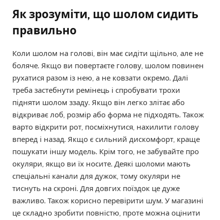
Як зрозуміти, що шолом сидить
правильно
Коли шолом на голові, він має сидіти щільно, але не
боляче. Якщо ви повертаєте голову, шолом повинен
рухатися разом із нею, а не ковзати окремо. Далі
треба застебнути ремінець і спробувати трохи
підняти шолом ззаду. Якщо він легко злітає або
відкриває лоб, розмір або форма не підходять. Також
варто відкрити рот, посміхнутися, нахилити голову
вперед і назад. Якщо є сильний дискомфорт, краще
пошукати іншу модель. Крім того, не забувайте про
окуляри, якщо ви їх носите. Деякі шоломи мають
спеціальні канали для дужок, тому окуляри не
тиснуть на скроні. Для довгих поїздок це дуже
важливо. Також корисно перевірити шум. У магазині
це складно зробити повністю, проте можна оцінити