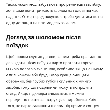
Також люди іноді забувають про ремінець і застібку,
хоча саме вони тримають шолом на голові під час
падіння. Отже, перед покупкою треба дивитися не на
одну деталь, а на всю модель загалом.
Догляд за шоломом після
поїздок
Щоб шолом служив довше, за ним треба правильно
доглядати. Після поїздки варто протерти корпус
м’якою вологою тканиною, особливо якщо на ньому
є пил, комахи або бруд. Візор краще очищати
обережно, без грубих губок і сильних хімічних
засобів, тому що подряпини можуть погіршити
огляд. Якщо підкладка знімається, її можна
періодично прати за інструкцією виробника. Крім
того, не варто залишати шолом під прямим сонцем