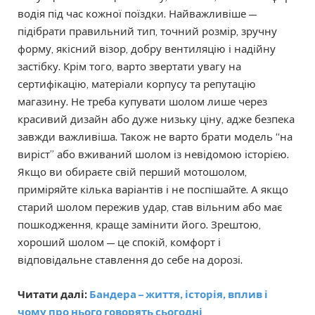
водія під час кожної поїздки. Найважливіше —
підібрати правильний тип, точний розмір, зручну
форму, якісний візор, добру вентиляцію і надійну
застібку. Крім того, варто звертати увагу на
сертифікацію, матеріали корпусу та репутацію
магазину. Не треба купувати шолом лише через
красивий дизайн або дуже низьку ціну, адже безпека
завжди важливіша. Також не варто брати модель “на
виріст” або вживаний шолом із невідомою історією.
Якщо ви обираєте свій перший мотошолом,
приміряйте кілька варіантів і не поспішайте. А якщо
старий шолом пережив удар, став вільним або має
пошкодження, краще замінити його. Зрештою,
хороший шолом — це спокій, комфорт і
відповідальне ставлення до себе на дорозі.
Читати далі:
Бандера – життя, історія, вплив і
чому про нього говорять сьогодні