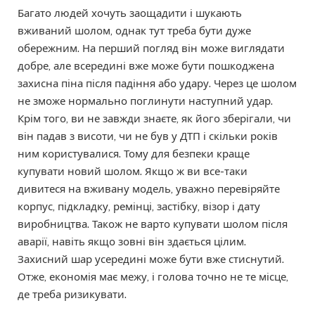
Багато людей хочуть заощадити і шукають
вживаний шолом, однак тут треба бути дуже
обережним. На перший погляд він може виглядати
добре, але всередині вже може бути пошкоджена
захисна піна після падіння або удару. Через це шолом
не зможе нормально поглинути наступний удар.
Крім того, ви не завжди знаєте, як його зберігали, чи
він падав з висоти, чи не був у ДТП і скільки років
ним користувалися. Тому для безпеки краще
купувати новий шолом. Якщо ж ви все-таки
дивитеся на вживану модель, уважно перевіряйте
корпус, підкладку, ремінці, застібку, візор і дату
виробництва. Також не варто купувати шолом після
аварії, навіть якщо зовні він здається цілим.
Захисний шар усередині може бути вже стиснутий.
Отже, економія має межу, і голова точно не те місце,
де треба ризикувати.