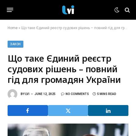
Home
»
Що таке Єдиний реєстр судових рішень – повний гід для громадян України
ЗАКОН
Що таке Єдиний реєстр
судових рішень – повний
гід для громадян України
BY
LVI
JUNE 12, 2025
NO COMMENTS
5 MINS READ