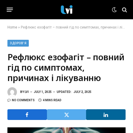
Home
»
Рефлюкс езофагіт – повний гід по симптомах, причинах і лікуванню
ЗДОРОВ’Я
Рефлюкс езофагіт – повний
гід по симптомах,
причинах і лікуванню
BY
LVI
JULY 1, 2025
UPDATED:
JULY 2, 2025
NO COMMENTS
4 MINS READ