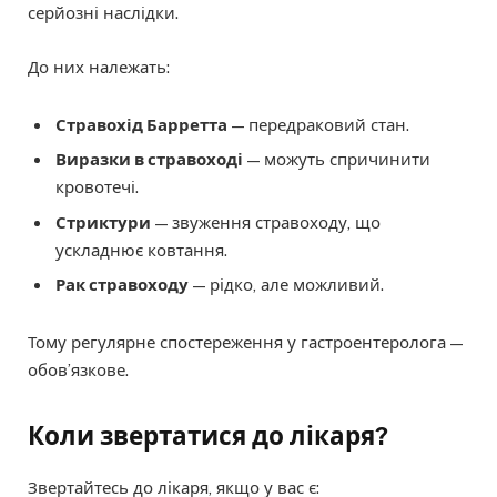
серйозні наслідки.
До них належать:
Стравохід Барретта
— передраковий стан.
Виразки в стравоході
— можуть спричинити
кровотечі.
Стриктури
— звуження стравоходу, що
ускладнює ковтання.
Рак стравоходу
— рідко, але можливий.
Тому регулярне спостереження у гастроентеролога —
обов’язкове.
Коли звертатися до лікаря?
Звертайтесь до лікаря, якщо у вас є: