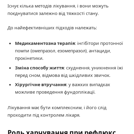
Існує кілька методів лікування, і вони можуть
поєднуватися залежно від тяжкості стану.
До найефективніших підходів належать:
Медикаментозна терапія
: інгібітори протонної
помпи (омепразол, езомепразол), антациди,
прокінетики.
Зміна способу життя
: схуднення, уникнення їжі
перед сном, відмова від шкідливих звичок.
Хірургічне втручання
: у важких випадках
можливе проведення фундоплікації.
Лікування має бути комплексним, і його слід
проходити під контролем лікаря.
Роль харчування при рефлюкс