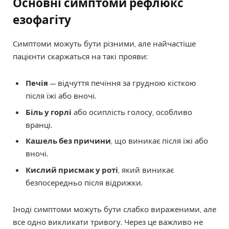
Основні симптоми рефлюкс
езофагіту
Симптоми можуть бути різними, але найчастіше
пацієнти скаржаться на такі прояви:
Печія
— відчуття печіння за грудною кісткою
після їжі або вночі.
Біль у горлі
або осиплість голосу, особливо
вранці.
Кашель без причини
, що виникає після їжі або
вночі.
Кислий присмак у роті
, який виникає
безпосередньо після відрижки.
Іноді симптоми можуть бути слабко вираженими, але
все одно викликати тривогу. Через це важливо не