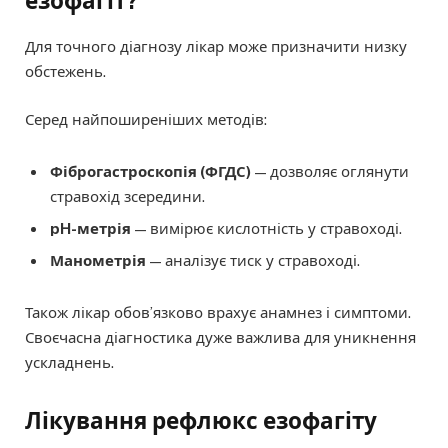
езофагіт?
Для точного діагнозу лікар може призначити низку
обстежень.
Серед найпоширеніших методів:
Фіброгастроскопія (ФГДС)
— дозволяє оглянути
стравохід зсередини.
pH-метрія
— вимірює кислотність у стравоході.
Манометрія
— аналізує тиск у стравоході.
Також лікар обов’язково врахує анамнез і симптоми.
Своєчасна діагностика дуже важлива для уникнення
ускладнень.
Лікування рефлюкс езофагіту