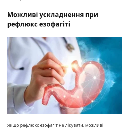
Можливі ускладнення при
рефлюкс езофагіті
Якщо рефлюкс езофагіт не лікувати, можливі