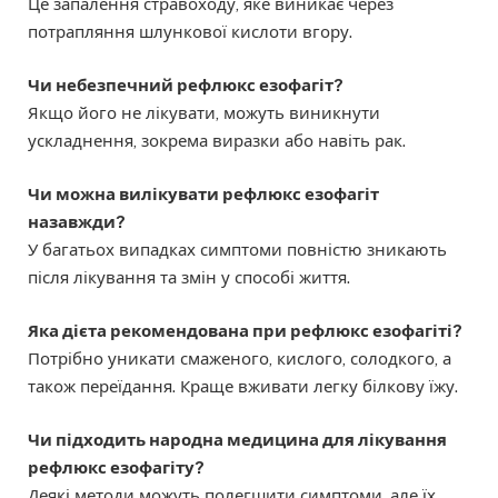
Це запалення стравоходу, яке виникає через
потрапляння шлункової кислоти вгору.
Чи небезпечний рефлюкс езофагіт?
Якщо його не лікувати, можуть виникнути
ускладнення, зокрема виразки або навіть рак.
Чи можна вилікувати рефлюкс езофагіт
назавжди?
У багатьох випадках симптоми повністю зникають
після лікування та змін у способі життя.
Яка дієта рекомендована при рефлюкс езофагіті?
Потрібно уникати смаженого, кислого, солодкого, а
також переїдання. Краще вживати легку білкову їжу.
Чи підходить народна медицина для лікування
рефлюкс езофагіту?
Деякі методи можуть полегшити симптоми, але їх