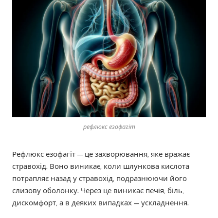
рефлюкс езофагіт
Рефлюкс езофагіт — це захворювання, яке вражає
стравохід. Воно виникає, коли шлункова кислота
потрапляє назад у стравохід, подразнюючи його
слизову оболонку. Через це виникає печія, біль,
дискомфорт, а в деяких випадках — ускладнення.